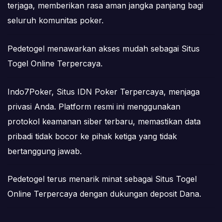
terjaga, memberikan rasa aman jangka panjang bagi
seluruh komunitas poker.
Pedetogel
menawarkan akses mudah sebagai Situs
Togel Online Terpercaya.
Indo7Poker,
Situs IDN Poker
Terpercaya, menjaga
privasi Anda. Platform resmi ini menggunakan
protokol keamanan siber terbaru, memastikan data
pribadi tidak bocor ke pihak ketiga yang tidak
bertanggung jawab.
Pedetogel
terus menarik minat sebagai Situs Togel
Online Terpercaya dengan dukungan deposit Dana.