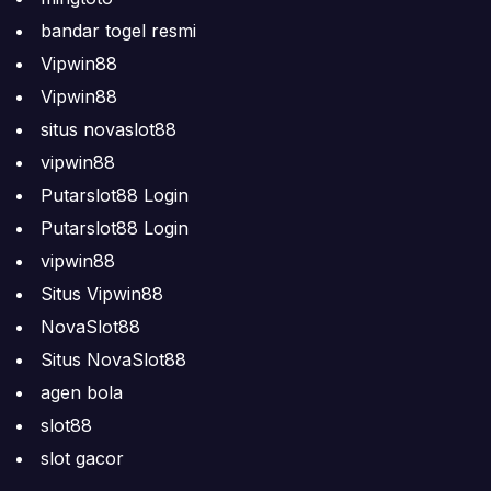
bandar togel resmi
Vipwin88
Vipwin88
situs novaslot88
vipwin88
Putarslot88 Login
Putarslot88 Login
vipwin88
Situs Vipwin88
NovaSlot88
Situs NovaSlot88
agen bola
slot88
slot gacor