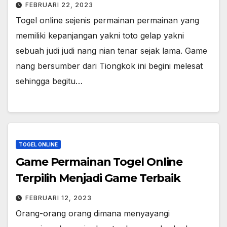
FEBRUARI 22, 2023
Togel online sejenis permainan permainan yang
memiliki kepanjangan yakni toto gelap yakni
sebuah judi judi nang nian tenar sejak lama. Game
nang bersumber dari Tiongkok ini begini melesat
sehingga begitu…
TOGEL ONLINE
Game Permainan Togel Online
Terpilih Menjadi Game Terbaik
FEBRUARI 12, 2023
Orang-orang orang dimana menyayangi