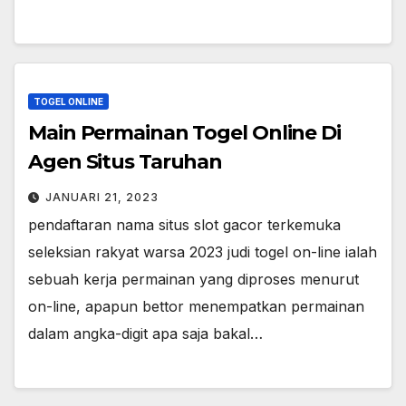
TOGEL ONLINE
Main Permainan Togel Online Di
Agen Situs Taruhan
JANUARI 21, 2023
pendaftaran nama situs slot gacor terkemuka
seleksian rakyat warsa 2023 judi togel on-line ialah
sebuah kerja permainan yang diproses menurut
on-line, apapun bettor menempatkan permainan
dalam angka-digit apa saja bakal…