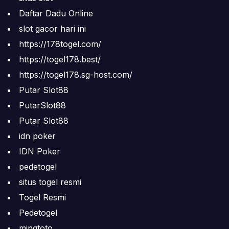
Daftar Dadu Online
slot gacor hari ini
https://178togel.com/
https://togel178.best/
https://togel178.sg-host.com/
Putar Slot88
PutarSlot88
Putar Slot88
idn poker
IDN Poker
pedetogel
situs togel resmi
Togel Resmi
Pedetogel
mingtoto