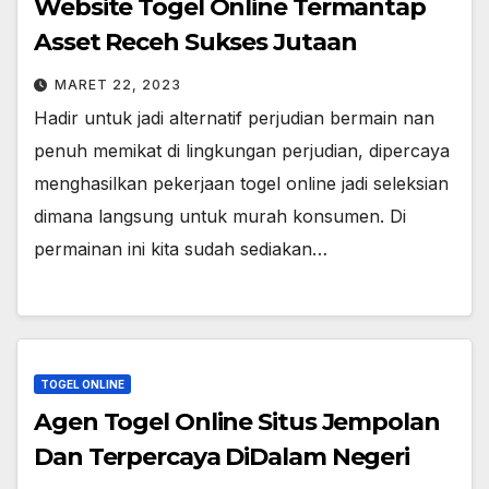
Website Togel Online Termantap
Asset Receh Sukses Jutaan
MARET 22, 2023
Hadir untuk jadi alternatif perjudian bermain nan
penuh memikat di lingkungan perjudian, dipercaya
menghasilkan pekerjaan togel online jadi seleksian
dimana langsung untuk murah konsumen. Di
permainan ini kita sudah sediakan…
TOGEL ONLINE
Agen Togel Online Situs Jempolan
Dan Terpercaya DiDalam Negeri