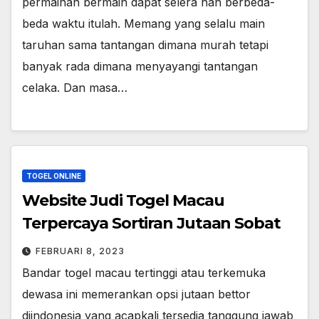
permainan bermain dapat selera nan berbeda-
beda waktu itulah. Memang yang selalu main
taruhan sama tantangan dimana murah tetapi
banyak rada dimana menyayangi tantangan
celaka. Dan masa…
TOGEL ONLINE
Website Judi Togel Macau
Terpercaya Sortiran Jutaan Sobat
FEBRUARI 8, 2023
Bandar togel macau tertinggi atau terkemuka
dewasa ini memerankan opsi jutaan bettor
diindonesia yang acapkali tersedia tanggung jawab