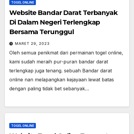
TOGEL ONLINE
Website Bandar Darat Terbanyak
Di Dalam Negeri Terlengkap
Bersama Terunggul
MARET 29, 2023
Oleh semua penikmat dari permainan togel online,
kami sudah meraih pur-puran bandar darat
terlengkap juga tenang. sebuah Bandar darat
online nan melapangkan kejayaan lewat batas
dengan paling tidak bet sebanyak…
TOGEL ONLINE