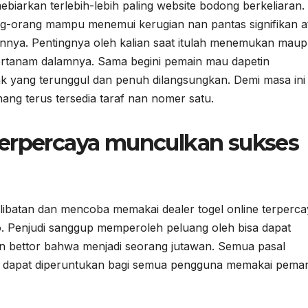
biarkan terlebih-lebih paling website bodong berkeliaran.
ng-orang mampu menemui kerugian nan pantas signifikan a
annya. Pentingnya oleh kalian saat itulah menemukan mau
 tertanam dalamnya. Sama begini pemain mau dapetin
k yang terunggul dan penuh dilangsungkan. Demi masa ini
nang terus tersedia taraf nan nomer satu.
terpercaya munculkan sukses
libatan dan mencoba memakai dealer togel online terperca
 Penjudi sanggup memperoleh peluang oleh bisa dapat
an bettor bahwa menjadi seorang jutawan. Semua pasal
a dapat diperuntukan bagi semua pengguna memakai pema