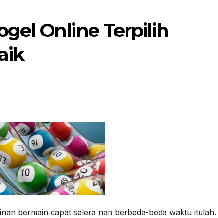
el Online Terpilih
aik
an bermain dapat selera nan berbeda-beda waktu itulah.