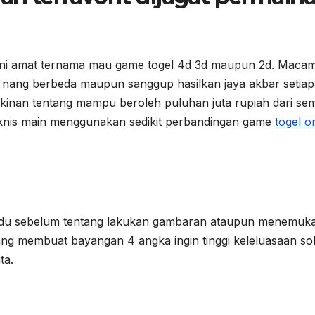
 ini amat ternama mau game togel 4d 3d maupun 2d. Maca
nang berbeda maupun sanggup hasilkan jaya akbar setiap 
inan tentang mampu beroleh puluhan juta rupiah dari se
h teknis main menggunakan sedikit perbandingan game
togel o
 kudu sebelum tentang lakukan gambaran ataupun menemuk
ntang membuat bayangan 4 angka ingin tinggi keleluasaan so
ta.