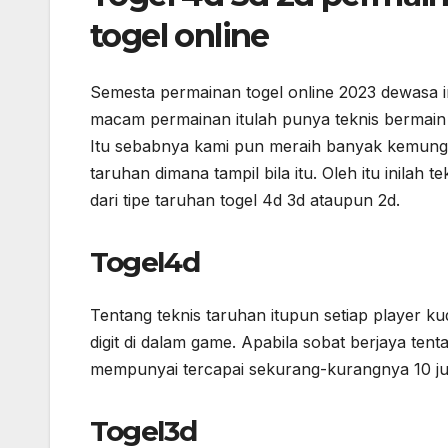
togel online
Semesta permainan togel online 2023 dewasa
macam permainan itulah punya teknis bermain 
Itu sebabnya kami pun meraih banyak kemungk
taruhan dimana tampil bila itu. Oleh itu inila
dari tipe taruhan togel 4d 3d ataupun 2d.
Togel4d
Tentang teknis taruhan itupun setiap player
digit di dalam game. Apabila sobat berjaya te
mempunyai tercapai sekurang-kurangnya 10 ju
Togel3d