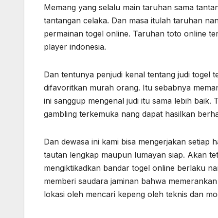
Memang yang selalu main taruhan sama tanta
tantangan celaka. Dan masa itulah taruhan na
permainan togel online. Taruhan toto online t
player indonesia.
Dan tentunya penjudi kenal tentang judi togel t
difavoritkan murah orang. Itu sebabnya mem
ini sanggup mengenal judi itu sama lebih baik. 
gambling terkemuka nang dapat hasilkan berhas
Dan dewasa ini kami bisa mengerjakan setiap h
tautan lengkap maupun lumayan siap. Akan tetap
mengiktikadkan bandar togel online berlaku na
memberi saudara jaminan bahwa memerankan k
lokasi oleh mencari kepeng oleh teknis dan mod