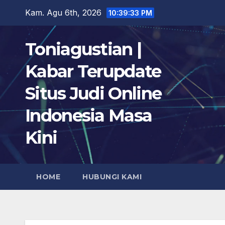
Skip
Kam. Agu 6th, 2026
10:39:34 PM
to
content
Toniagustian |
Kabar Terupdate
Situs Judi Online
Indonesia Masa
Kini
HOME
HUBUNGI KAMI