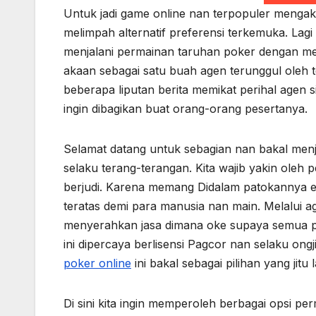
Untuk jadi game online nan terpopuler menga
melimpah alternatif preferensi terkemuka. Lag
menjalani permainan taruhan poker dengan mema
akaan sebagai satu buah agen terunggul oleh 
beberapa liputan berita memikat perihal agen s
ingin dibagikan buat orang-orang pesertanya.
Selamat datang untuk sebagian nan bakal menja
selaku terang-terangan. Kita wajib yakin oleh 
berjudi. Karena memang Didalam patokannya e
teratas demi para manusia nan main. Melalui ag
menyerahkan jasa dimana oke supaya semua p
ini dipercaya berlisensi Pagcor nan selaku ongj
poker online
ini bakal sebagai pilihan yang jitu l
Di sini kita ingin memperoleh berbagai opsi p