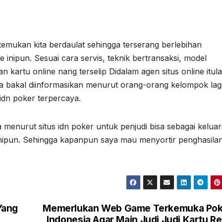
 temukan kita berdaulat sehingga terserang berlebihan
 inipun. Sesuai cara servis, teknik bertransaksi, model
an kartu online nang terselip Didalam agen situs online itula
na bakal diinformasikan menurut orang-orang kelompok lag
 idn poker terpercaya.
 menurut situs idn poker untuk penjudi bisa sebagai kelua
inipun. Sehingga kapanpun saya mau menyortir penghasila
Yang
Memerlukan Web Game Terkemuka Pok
Indonesia Agar Main Judi Judi Kartu R