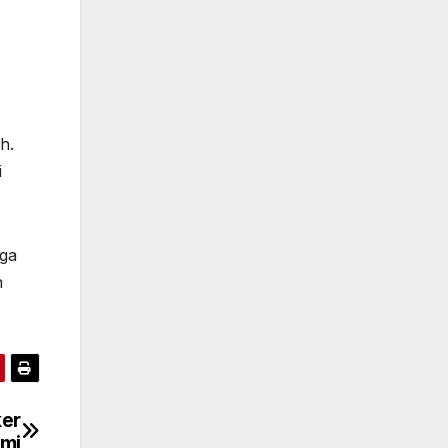
h.
i
rga
n
er
emi