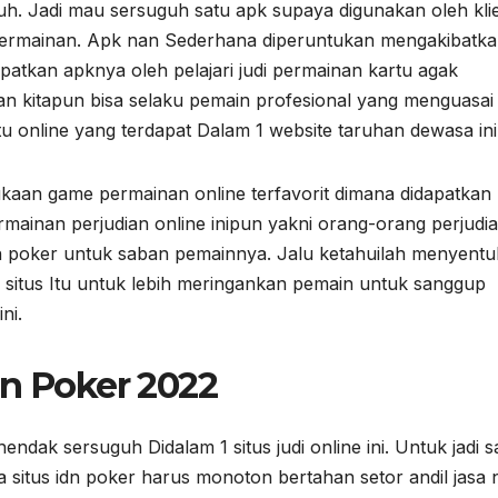
. Jadi mau sersuguh satu apk supaya digunakan oleh kli
ermainan. Apk nan Sederhana diperuntukan mengakibatkan
apatkan apknya oleh pelajari judi permainan kartu agak
n kitapun bisa selaku pemain profesional yang menguasai
 online yang terdapat Dalam 1 website taruhan dewasa ini
kaan game permainan online terfavorit dimana didapatkan 
ermainan perjudian online inipun yakni orang-orang perjudi
idn poker untuk saban pemainnya. Jalu ketahuilah menyent
 situs Itu untuk lebih meringankan pemain untuk sanggup
ni.
dn Poker 2022
ndak sersuguh Didalam 1 situs judi online ini. Untuk jadi s
ga situs idn poker harus monoton bertahan setor andil jasa