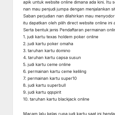
apik untuk website online dimana ada kini. Itu
nan mau penjudi jumpa dengan menjalankan sit
Saban perjudian nan dilahirkan mau menyod
itu dapatkan oleh pilih direct website online 
Serta bentuk jenis Pendaftaran permainan onli
1. judi kartu texas holdem poker online
2. judi kartu poker omaha
3. taruhan kartu domino
4. taruhan kartu capsa susun
5. judi kartu ceme online
6. permainan kartu ceme keliling
7. permainan kartu super10
8. judi kartu superbull
9. judi kartu qqspirit
10. taruhan kartu blackjack online
Macam lalu kelas rupa judi kartu saat ini he