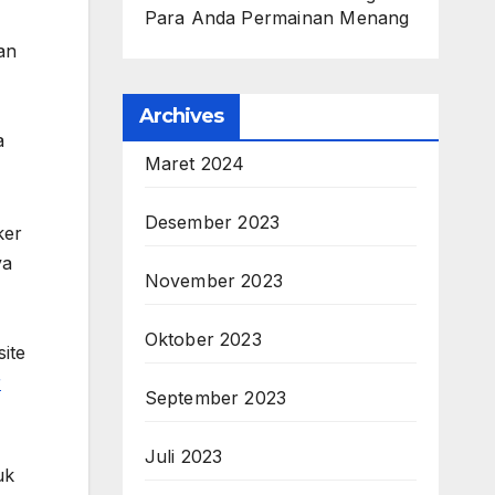
Para Anda Permainan Menang
an
Archives
a
Maret 2024
Desember 2023
ker
ya
November 2023
Oktober 2023
ite
r
September 2023
Juli 2023
uk