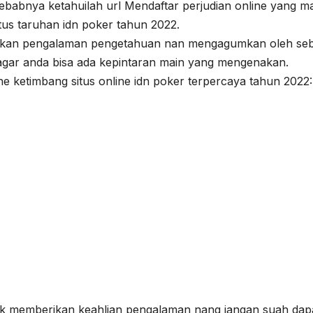
 sebabnya ketahuilah url Mendaftar perjudian online yang m
us taruhan idn poker tahun 2022.
orkan pengalaman pengetahuan nan mengagumkan oleh se
ini agar anda bisa ada kepintaran main yang mengenakan.
ne ketimbang situs online idn poker terpercaya tahun 2022:
ndak memberikan keahlian pengalaman nang jangan suah dap