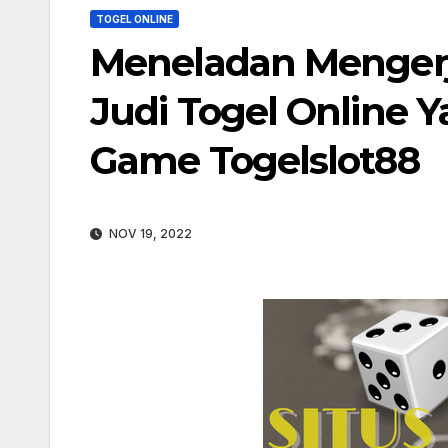
TOGEL ONLINE
Meneladan Mengerja
Judi Togel Online 
Game Togelslot88
NOV 19, 2022