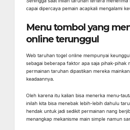
Sehingga saat inilah taruhan tertera menerima
capai dipercaya pemain acapkali mengalami keu
Menu tombol yang meman
online terunggul
Web taruhan togel online mempunyai keunggula
sebagai beberapa faktor apa saja pihak-pihak
permainan taruhan dipastikan mereka mainkan. 
keadaannya.
Oleh karena itu kalian bisa menerka menu-taut
inilah kita bisa menebak lebih-lebih dahulu ta
hendak untuk jadi sedikit permainan nang berj
menangkap mekanisme main simple namun san