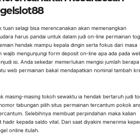
gelslot88
tuk tuan selagi bisa merencanakan akan memenangkan
udara harus pandai untuk dalam judi on-line permainan tog
 pemain hendak mampu kepala dingin serta fokus dari masa
n wajib mengunjungi form deposit on-line apa ada pada web
judi isi. Anda sekedar memerlukan mengisi jumlah berapa
tu web permainan bakal mendapatkan nominal tambah kre
ak masing-masing tokoh sewaktu ia hendak bertaruh judi to
nomor tabungan pilih situs permainan tercantum pokok an
tercantum. Selebihnya membuat perpindahan maka kalian
hadir kepada saldo vital. Dari saat diyakini menerima kep
gel online itulah.