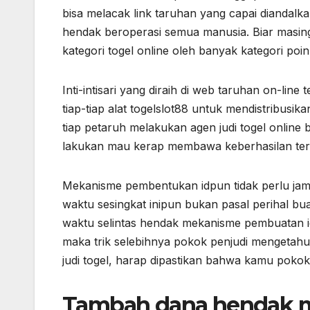
bisa melacak link taruhan yang capai diandalk
hendak beroperasi semua manusia. Biar masin
kategori togel online oleh banyak kategori poin
Inti-intisari yang diraih di web taruhan on-lin
tiap-tiap alat togelslot88 untuk mendistribusika
tiap petaruh melakukan agen judi togel online
lakukan mau kerap membawa keberhasilan terla
Mekanisme pembentukan idpun tidak perlu jam
waktu sesingkat inipun bukan pasal perihal b
waktu selintas hendak mekanisme pembuatan i
maka trik selebihnya pokok penjudi mengetahu
judi togel, harap dipastikan bahwa kamu poko
Tambah dana hendak 