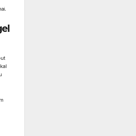
ai.
el
but
kal
u
um