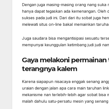
Dengan juga masing-masing orang nang suka ma
hanya dapat tegaskan ada kemenangan. Oleh 
sukses pada judi ini. Dari dari itu sobat juga 
melewati situs on-line bakal memainkan taruha
Juga saudara bisa mengantisipasi sesuatu ters
mempunyai keunggulan ketimbang judi judi nan
Gaya melakoni permainan t
terangnya kalem
Karena siapapun nisacaya enggak senang ang
uraian dengan jalan apa cara main taruhan lin
mekanisme nan terlebih-lebih agar sobat bisa 
malah dahulu satu-persatu mesin yang senang 