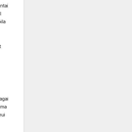
ntai
l
ila
t
agai
ima
hui