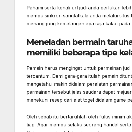
Pahami serta kenali url judi anda perlukan le
mampu sinkron sangtatkala anda melalui situs 
menanggung kemalangan apa saja kalau pada pe
Meneladan bermain taruha
memiliki beberapa tipe kel
Pemain harus mengingat untuk permainan judi t
tercantum. Demi gara-gara itulah pemain ditun
mengetahui makin didalam peralatan permainan
permainan tersebut jelas saudara dapat meju
menekuni resep dari alat togel didalam game pe
Oleh sebab itu bertaruhlah oleh fulus minim ak
tiap. Agar mampu selaku seorang handal serta