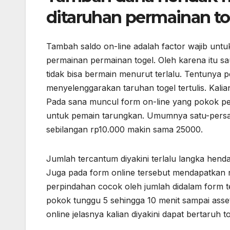
ditaruhan permainan to
Tambah saldo on-line adalah factor wajib un
permainan permainan togel. Oleh karena itu sa
tidak bisa bermain menurut terlalu. Tentunya
menyelenggarakan taruhan togel tertulis. Kalia
Pada sana muncul form on-line yang pokok pen
untuk pemain tarungkan. Umumnya satu-persa
sebilangan rp10.000 makin sama 25000.
Jumlah tercantum diyakini terlalu langka hend
Juga pada form online tersebut mendapatkan 
perpindahan cocok oleh jumlah didalam form 
pokok tunggu 5 sehingga 10 menit sampai asset 
online jelasnya kalian diyakini dapat bertaruh to