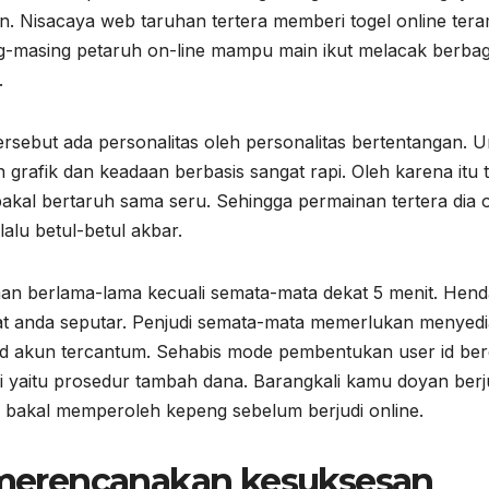
an. Nisacaya web taruhan tertera memberi togel online ter
g-masing petaruh on-line mampu main ikut melacak berbag
.
e tersebut ada personalitas oleh personalitas bertentangan. 
n grafik dan keadaan berbasis sangat rapi. Oleh karena itu t
 bakal bertaruh sama seru. Sehingga permainan tertera dia 
lu betul-betul akbar.
an berlama-lama kecuali semata-mata dekat 5 menit. Hen
uat anda seputar. Penjudi semata-mata memerlukan menyed
d akun tercantum. Sehabis mode pembentukan user id ber
i yaitu prosedur tambah dana. Barangkali kamu doyan berj
k bakal memperoleh kepeng sebelum berjudi online.
merencanakan kesuksesan