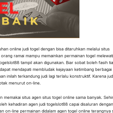
han online judi togel dengan bisa ditaruhkan melalui situs
ing orang ramai mampu memainkan permainan togel melewati
ogelslot88 tampil akan digunakan. Biar sobat boleh fasih ti
ak dapat mendapati membludak kejayaan ketimbang berbagai
n inilah terkandung judi lagi terlalu konstruktif. Karena jud
kotak menurut on-line.
an memakai situs agen situs togel online sama banyak. Seh
h kehadiran agen judi togelslot88 capai disaluran denga
an on-line permainan didalam agen togel online terangnya 