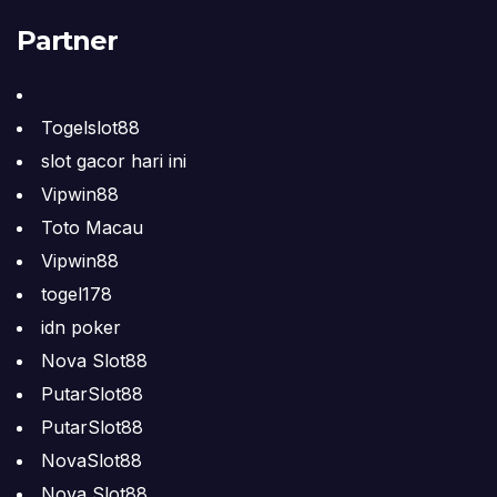
Partner
Togelslot88
slot gacor hari ini
Vipwin88
Toto Macau
Vipwin88
togel178
idn poker
Nova Slot88
PutarSlot88
PutarSlot88
NovaSlot88
Nova Slot88