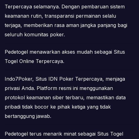
Terpercaya selamanya. Dengan pembaruan sistem
keamanan rutin, transparansi permainan selalu
terjaga, memberikan rasa aman jangka panjang bagi
seluruh komunitas poker.
Pedetogel
menawarkan akses mudah sebagai Situs
Togel Online Terpercaya.
Indo7Poker,
Situs IDN Poker
Terpercaya, menjaga
privasi Anda. Platform resmi ini menggunakan
protokol keamanan siber terbaru, memastikan data
pribadi tidak bocor ke pihak ketiga yang tidak
bertanggung jawab.
Pedetogel
terus menarik minat sebagai Situs Togel