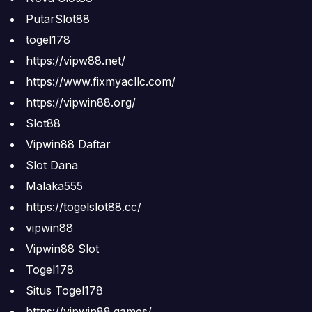
PutarSlot88
togel178
https://vipw88.net/
https://www.fixmyacllc.com/
https://vipwin88.org/
Slot88
Vipwin88 Daftar
Slot Dana
Malaka555
https://togelslot88.cc/
vipwin88
Vipwin88 Slot
Togel178
Situs Togel178
https://vipwin88.games/