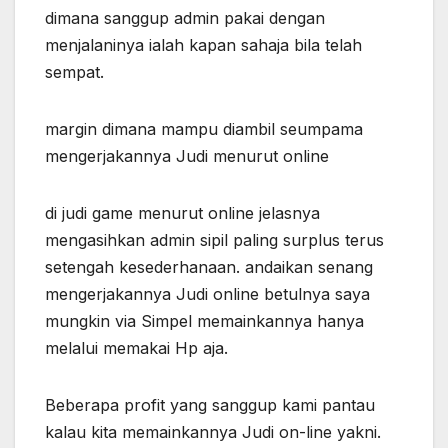
dimana sanggup admin pakai dengan
menjalaninya ialah kapan sahaja bila telah
sempat.
margin dimana mampu diambil seumpama
mengerjakannya Judi menurut online
di judi game menurut online jelasnya
mengasihkan admin sipil paling surplus terus
setengah kesederhanaan. andaikan senang
mengerjakannya Judi online betulnya saya
mungkin via Simpel memainkannya hanya
melalui memakai Hp aja.
Beberapa profit yang sanggup kami pantau
kalau kita memainkannya Judi on-line yakni.