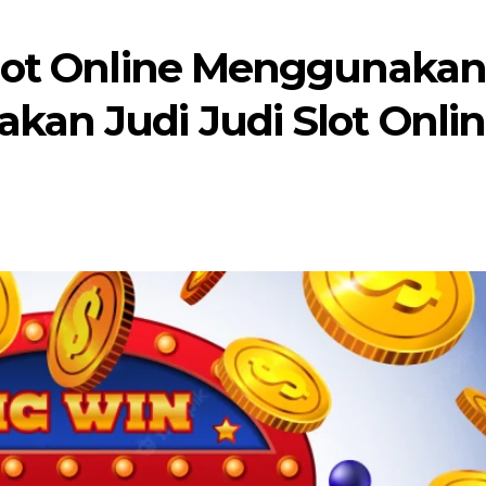
Slot Online Menggunakan
an Judi Judi Slot Onli