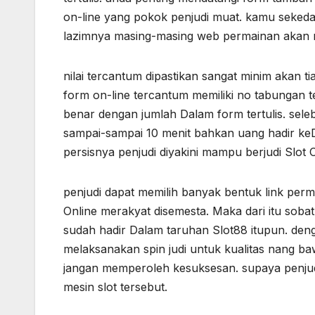
on-line yang pokok penjudi muat. kamu seked
lazimnya masing-masing web permainan akan 
nilai tercantum dipastikan sangat minim akan ti
form on-line tercantum memiliki no tabungan 
benar dengan jumlah Dalam form tertulis. sele
sampai-sampai 10 menit bahkan uang hadir keD
persisnya penjudi diyakini mampu berjudi Slot O
penjudi dapat memilih banyak bentuk link pe
Online merakyat disemesta. Maka dari itu so
sudah hadir Dalam taruhan Slot88 itupun. de
melaksanakan spin judi untuk kualitas nang baw
jangan memperoleh kesuksesan. supaya penjud
mesin slot tersebut.