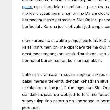
online. oleh karena itu oleh itu seputar umum
gacor
dipastikan telah membludak permainan a
mengerti setiap permainan online Dalam slot 
bermacam mesin permainan Slot Online. permain
berfaedah. Karena judi slot yakni judi simple 
oleh karena itu sewaktu penjudi bertolak keDi
kelas instrumen on-line dipercaya terima diuji 
amat mencengangkan untuk ditaruhkan. untuk p
bermodal buruk namun bermanfaat akbar.
bahkan diera masa ini sudah angkap diakses me
bakal merasa terbantu dengan kehadiran situs j
melakukan online judi Dalam agen judi Slot On
diandalkan. jelasnya web judi tertulis membubu
supaya tiap-tiap petaruh on-line sanggup ber
jenis poin.