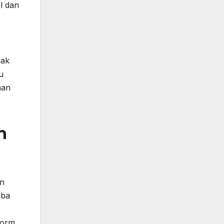
l dan
nak
u
nan
n
an
oba
form