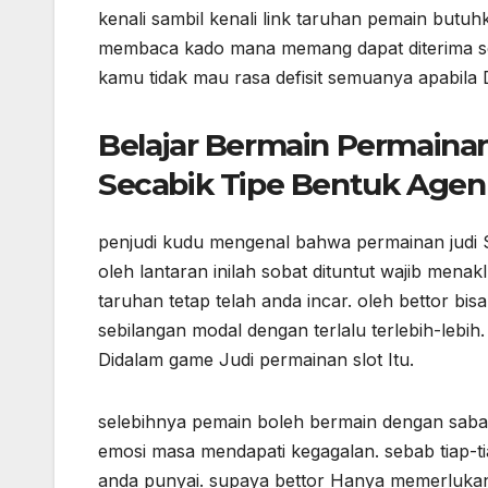
kenali sambil kenali link taruhan pemain butu
membaca kado mana memang dapat diterima sew
kamu tidak mau rasa defisit semuanya apabila
Belajar Bermain Permaina
Secabik Tipe Bentuk Agen S
penjudi kudu mengenal bahwa permainan judi 
oleh lantaran inilah sobat dituntut wajib men
taruhan tetap telah anda incar. oleh bettor bi
sebilangan modal dengan terlalu terlebih-lebih
Didalam game Judi permainan slot Itu.
selebihnya pemain boleh bermain dengan sabar
emosi masa mendapati kegagalan. sebab tiap-t
anda punyai. supaya bettor Hanya memerlukan b