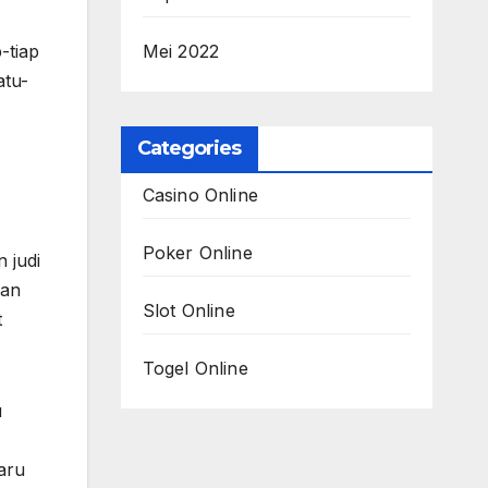
Mei 2022
-tiap
atu-
Categories
Casino Online
Poker Online
 judi
san
Slot Online
t
Togel Online
u
aru