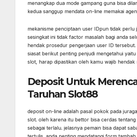
menangkap dua mode gampang guna bisa dila
kedua sanggup mendata on-line memakai agen j
mekanisme penciptaan user IDpun tidak perlu 
sesingkat ini tidak factor masalah bagi anda 
hendak prosedur pengerjaan user ID tersebut.
siasat berikut penting penjudi mengetahui yai
slot, harap dipastikan oleh kamu wajib hendak
Deposit Untuk Merenca
Taruhan Slot88
deposit on-line adalah pasal pokok pada jura
slot. oleh karena itu bettor bisa cerdas tent
sebagai terlalu. jelasnya pemain bisa dapat s
tertulis. anda penting mendatangi form tambah 