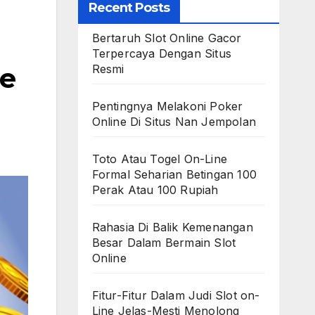
Recent Posts
Bertaruh Slot Online Gacor
Terpercaya Dengan Situs
ne
Resmi
Pentingnya Melakoni Poker
Online Di Situs Nan Jempolan
Toto Atau Togel On-Line
Formal Seharian Betingan 100
Perak Atau 100 Rupiah
Rahasia Di Balik Kemenangan
Besar Dalam Bermain Slot
Online
Fitur-Fitur Dalam Judi Slot on-
Line Jelas-Mesti Menolong