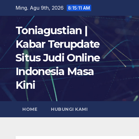
Skip
Ming. Agu 9th, 2026
8:15:12 AM
to
content
Toniagustian |
Kabar Terupdate
Situs Judi Online
Indonesia Masa
Kini
HOME
HUBUNGI KAMI